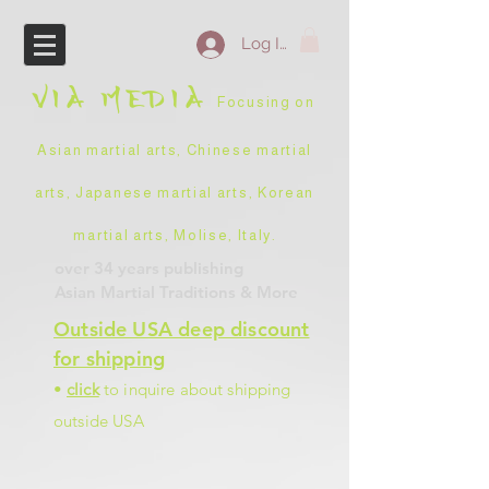
Log In
VIA
MEDIA
Focusing on
Asian martial arts, Chinese martial
arts, Japanese martial arts, Korean
martial arts, Molise, Italy
.
over 34 years
publishing
Asian Martial Traditions
& More
Outside USA deep discount
for shipping
•
click
to inquire about shipping
outside USA