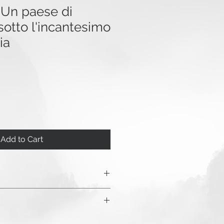
Un paese di
otto l'incantesimo
ia
Add to Cart
") 356-pagine, copertina flessibile,
ttoressa Valeria Cocozza,