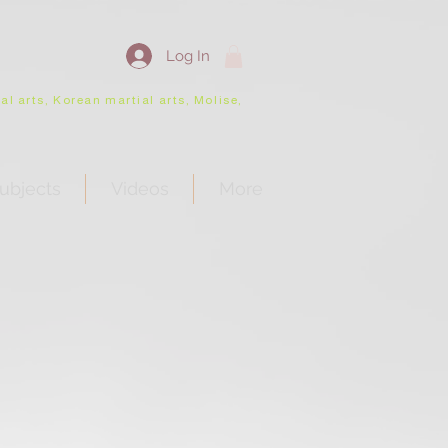
Log In
l arts, Korean martial arts, Molise,
ubjects
Videos
More