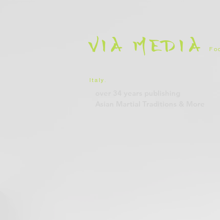
VIA
MEDIA
Foc
Italy
.
over 34 years
publishing
Asian Martial Traditions
& More