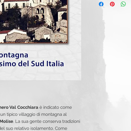
Università del Molis
Introduzione
Capitolo 1
Quattro ch
del vecchio paese
Capitolo 2
Uno strani
Capitolo 3
Un palco t
Capitolo 4
Le tracce 
romanizzazione
Capitolo 5
Toc toc: l
Capitolo 6
La Spagna
colonia
Capitolo 7
Nobili, con
Capitolo 8
Il tentati
regno
Capitolo 9
Il ritorno
Capitolo 10
La quasi 
il fenomeno migrato
ero Val Cocchiara
è indicato come
Capitolo 11
Correnti 
 un tipico villaggio di montagna al
guerra mondiale
Capitolo 12
Ritorno al
Molise
. La sua gente conserva tradizioni
casa
sa del suo relativo isolamento. Come