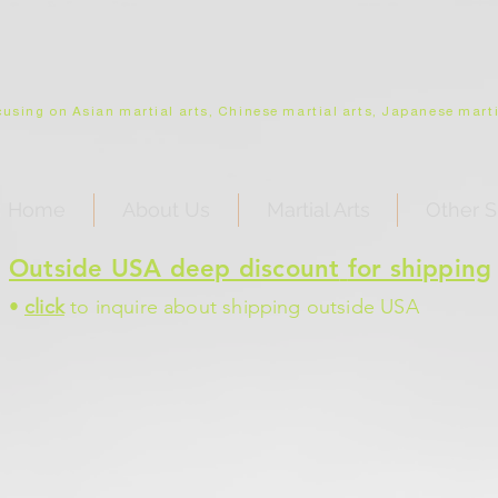
using on Asian martial arts, Chinese martial arts, Japanese martia
Home
About Us
Martial Arts
Other S
Outside USA deep discount
for shipping
•
click
to inquire about shipping outside USA