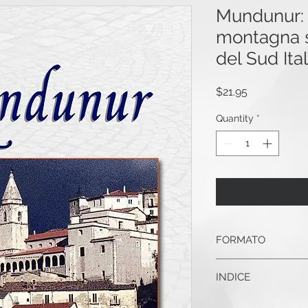
Mundunur: 
montagna s
del Sud Ital
Price
$21.95
Quantity
*
FORMATO
16.99 x 24.4 cm (6"x9
INDICE
222 illustrazioni
Prefazione:
della do