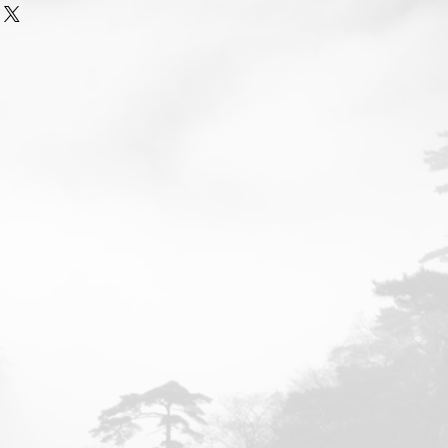
e
iacchiere a tavola: le leggende
ero scopre il villaggio ancestrale
ra terra e cielo
di Isernia che portano alla
'invasione da nord e da sud
 trasforma un regno in una
tadini, ribelli e reliquie
vo spagnolo di restaurazione del
 francese e il seguito spagnolo
unificazione, l'instabilità sociale e
rio
politiche sotterranee e prima
 lavoro: gli attrezzi, la terra e la